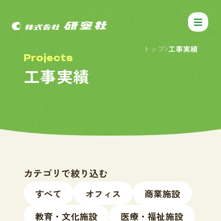
トップ
工事実績
P
r
o
j
e
c
t
s
工
事
実
績
カテゴリで絞り込む
すべて
オフィス
商業施設
教育・文化施設
医療・福祉施設