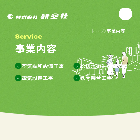
トップ
事業内容
S
e
r
v
i
c
e
事
業
内
容
空気調和設備工事
給排水衛生設備工事
電気設備工事
鉄骨架台工事