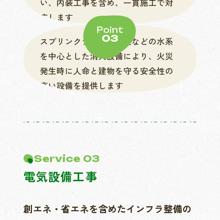
い、内装工事を含め、一貫施工で対
応します
Point
03
スプリンクラーや消火栓などの水系
を中心とした消火設備により、火災
発生時に人命と建物を守る安全性の
高い設備を提供します
Service 03
電気設備工事
創エネ・省エネを含めたインフラ整備の