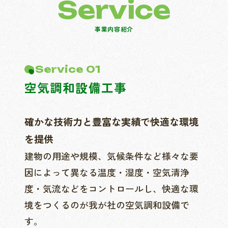
S
e
r
v
i
c
e
事
業
内
容
紹
介
Service 01
空気調和設備工事
確かな技術力と豊富な実績で快適な環境
を提供
建物の用途や規模、気候条件など様々な要
因によって異なる温度・湿度・空気清浄
度・気流などをコントロールし、快適な環
境をつくるのが我が社の空気調和設備で
す。