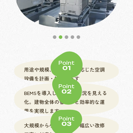
Point
01
用途や規模、利用環境に応じた空調
設備を計画・施工します
Point
02
BEMSを導入し設備運転状況を見える
化。建物全体の省エネと効率的な運
用を実現します
Point
03
大規模から小規模まで、幅広い改修