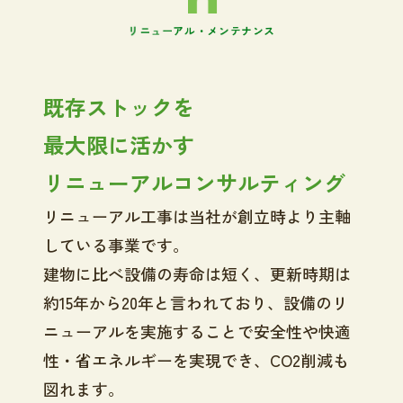
リ
ニ
ュ
ー
ア
ル
・
メ
ン
テ
ナ
ン
ス
既存ストックを
最大限に活かす
リニューアルコンサルティング
リニューアル工事は当社が創立時より主軸
している事業です。
建物に比べ設備の寿命は短く、更新時期は
約15年から20年と言われており、設備のリ
ニューアルを実施することで安全性や快適
性・省エネルギーを実現でき、CO2削減も
図れます。