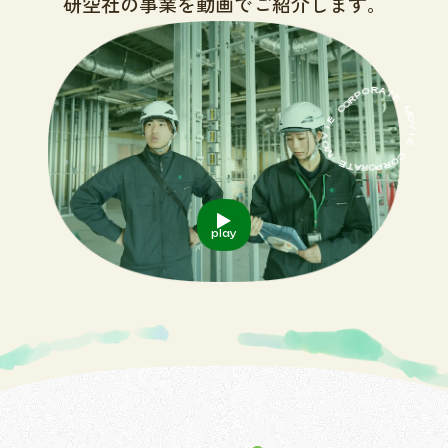
研空社の事業を動画でご紹介します。
C
O
E
R
I
P
V
O
O
M
R
A
E
T
T
E
A
R
M
O
O
P
V
R
I
O
E
C
play