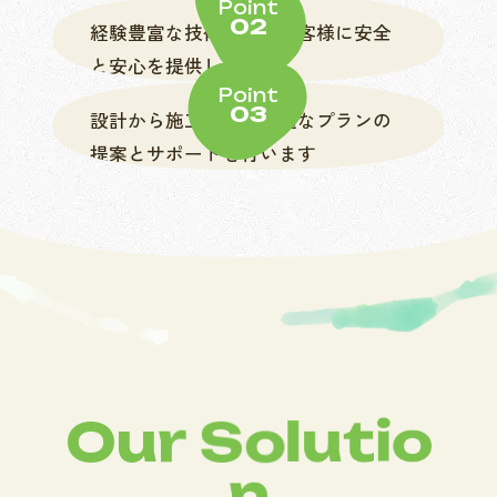
Point
02
経験豊富な技術力で、お客様に安全
と安心を提供します
Point
03
設計から施工まで、最適なプランの
提案とサポートを行います
O
u
r
S
o
l
u
t
i
o
n