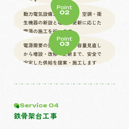
Point
02
動力電気設備工事として、空調・衛
生機器の新設と増設、更新に応じた
電源の施工を行います
Point
03
電源需要の変化に応じ、容量見直し
から増設・改修・更新まで、安全で
安定した供給を提案・施工します
Service 04
鉄骨架台工事