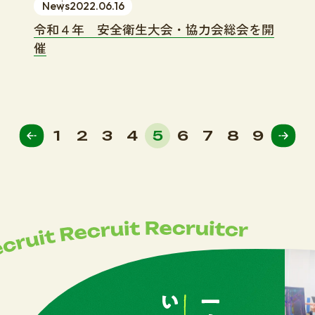
News
2022.06.16
令和４年 安全衛生大会・協力会総会を開
催
1
2
3
4
5
6
7
8
9