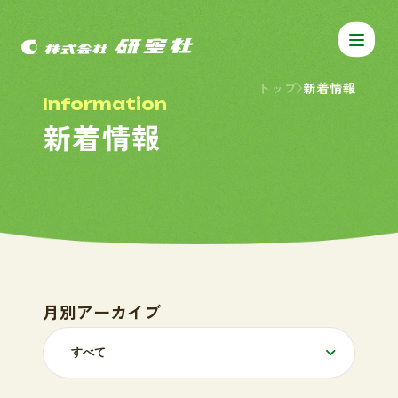
トップ
新着情報
I
n
f
o
r
m
a
t
i
o
n
新
着
情
報
月別アーカイブ