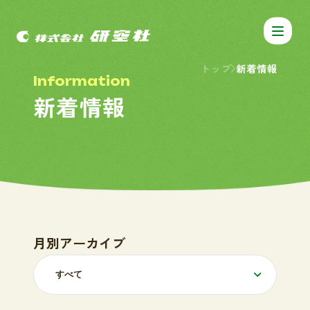
トップ
新着情報
I
n
f
o
r
m
a
t
i
o
n
新
着
情
報
月別アーカイブ