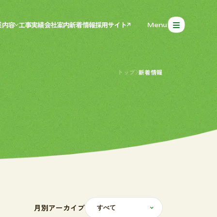
業内容
工事実績
会社案内
新着情報
採用サイト
Menu
気調和設備工事
排水衛生設備工
トップ
新着情報
気設備工事
骨架台工事
工事実績
会社案内
新着情報
月別アーカイブ