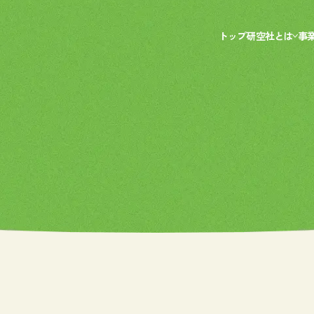
トップ
研空社とは
事
研空社SDGs
空
DX認定
給
事
電
鉄
トップ
研空社とは
研空社SDGs
DX認定