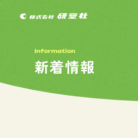
I
n
f
o
r
m
a
t
i
o
n
新
着
情
報