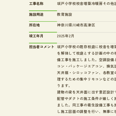
工事名称
坂戸小学校校舎増築冷暖房その他
施設用途
教育施設
所在地
神奈川県川崎市高津区
竣工年月
2025年2月
担当者コメント
坂戸小学校の既存校庭に校舎を増
を解体して校庭とする計画の中の
備工事を施工しました。空調設備
コン・パッケージエアコン、換気
天井扇・シロッコファン、各教室
理するための集中リモコンなどの
ります。
建物の梁を天井面に出す意匠設計
配管やダクトの施工条件が厳しく
ました。同工事の衛生設備工事も
し施工図面の調整を行い、無事に