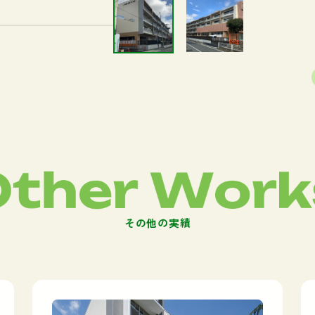
O
t
h
e
r
W
o
r
k
そ
の
他
の
実
績