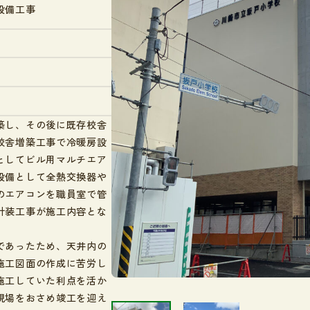
事業内容
設備工事
空気調和設備工事
給排水衛生設備工事
電気設備工事
鉄骨架台工事
築し、その後に既存校舎
校舎増築工事で冷暖房設
としてビル用マルチエア
設備として全熱交換器や
のエアコンを職員室で管
計装工事が施工内容とな
であったため、天井内の
施工図面の作成に苦労し
施工していた利点を活か
現場をおさめ竣工を迎え