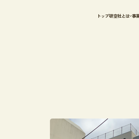
トップ
研空社とは
事
研空社SDGs
空
DX認定
給
事
電
鉄
トップ
研空社とは
研空社SDGs
DX認定