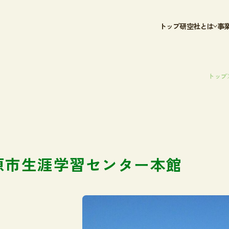
トップ
研空社とは
事
研空社SDGs
空
DX認定
給
事
トップ
電
鉄
トップ
原市生涯学習センター本館
研空社とは
研空社SDGs
DX認定