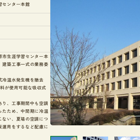
事業内容
習センター本館
空気調和設備工事
給排水衛生設備工事
電気設備工事
鉄骨架台工事
原市生涯学習センター本
、建築工事一式の業務委
。
式冷温水発生機を撤去
燃料が使用可能な吸収式
あり、工事期間中も空調
ったため、中間期に冷温
こない、夏場の空調につ
仮運用をするなど配慮に