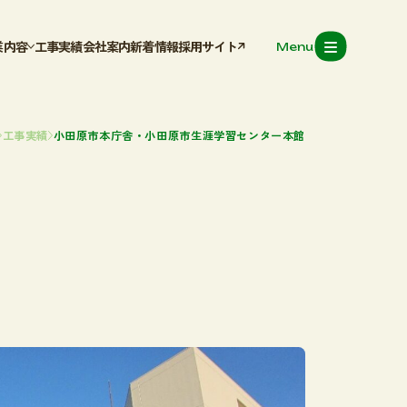
業内容
工事実績
会社案内
新着情報
採用サイト
Menu
気調和設備工事
排水衛生設備工
工事実績
小田原市本庁舎・小田原市生涯学習センター本館
気設備工事
骨架台工事
工事実績
会社案内
新着情報