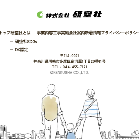
トップ
研空社とは
事業内容
工事実績
会社案内
新着情報
プライバシーポリシ
研空社SDGs
DX認定
〒214-0021
神奈川県川崎市多摩区宿河原1丁目20番11号
TEL：044-455-7171
©KENKUSHA CO.,LTD.