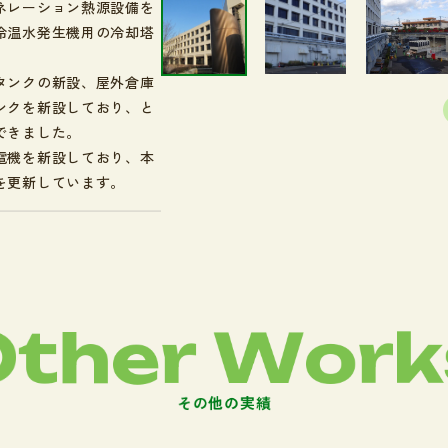
ネレーション熱源設備を
冷温水発生機用の冷却塔
タンクの新設、屋外倉庫
ンクを新設しており、と
できました。
電機を新設しており、本
を更新しています。
O
t
h
e
r
W
o
r
k
そ
の
他
の
実
績