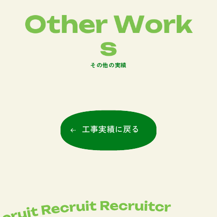
O
t
h
e
r
W
o
r
k
s
そ
の
他
の
実
績
工事実績に戻る